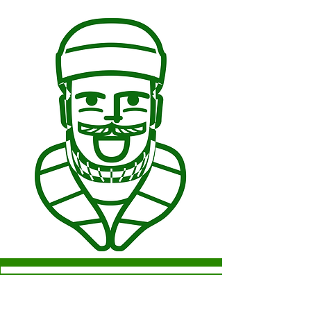
De Gaper
A P O T H E E K