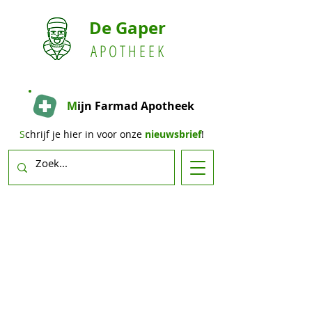
De Gaper
A P O T H E E K
M
ijn Farmad Apotheek
S
chrijf je hier in voor onze
nieuwsbrief
!