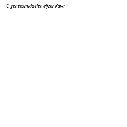
​© geneesmiddelenwijzer Kava
De Gaper
A P O T H E E K
Liersesteenweg 77
2640 Mortsel
info@apotheekdegaper.be
03 449 48 78