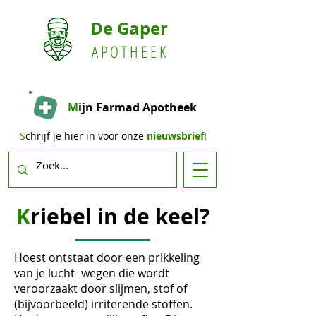
De Gaper
A P O T H E E K
M
ijn Farmad Apotheek
S
chrijf je hier in voor onze
nieuwsbrief
!
K
riebel in de keel?
Hoest ontstaat door een prikkeling
van je lucht- wegen die wordt
veroorzaakt door slijmen, stof of
(bijvoorbeeld) irriterende stoffen.